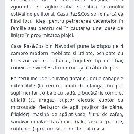
zgomotul și aglomerația specifică sezonului
estival de pe litoral. Casa Raz&Cos se remarcă ca
fiind locul ideal pentru petrecerea vacanțelor în
familie sau pentru cei în căutarea unei oaze de
liniște în proximitatea plajei.
Casa Raz&Cos din Navodari pune la dispoziție 4
camere modern mobilate și utilate, echipate cu
televizor, aer condiționat, frigidere tip mini-bar,
conexiune wireless la internet și uscător de păr.
Parterul include un living dotat cu două canapele
extensibile (la cerere, poate fi adăugat un pat
suplimentar), o baie cu cadă, o bucătărie complet
utilată (cu aragaz, cuptor electric, cuptor cu
microunde, fierbător de apă, prăjitor de pâine,
frigider), mașină de spălat vase, filtru de cafea,
sandwich-maker, tacâmuri, oale, veselă, pahare,
cuțite etc.), precum și un loc de luat masa.