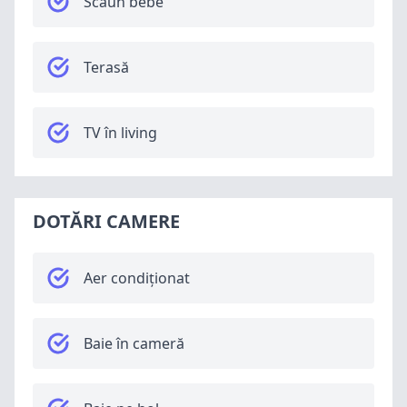
Scaun bebe
Terasă
TV în living
DOTĂRI CAMERE
Aer condiționat
Baie în cameră