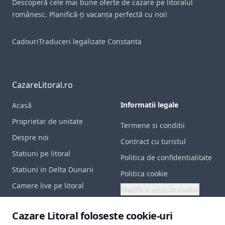
Descoperă cele mai bune oferte de cazare pe litoralul
românesc. Planifică-ți vacanța perfectă cu noi!
Cadouri
Traduceri legalizate Constanta
CazareLitoral.ro
Informatii legale
Acasă
Proprietar de unitate
Termene si conditii
Despre noi
Contract cu turistul
Statiuni pe litoral
Politica de confidentialitate
Statiuni in Delta Dunarii
Politica cookie
Camere live pe litoral
Modifica setarile cookie
Contact
Documente utile
Cazare Litoral foloseste cookie-uri