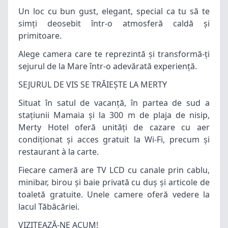
Un loc cu bun gust, elegant, special ca tu să te
simți deosebit într-o atmosferă caldă și
primitoare.
Alege camera care te reprezintă și transformă-ți
sejurul de la Mare într-o adevărată experiență.
SEJURUL DE VIS SE TRĂIEȘTE LA MERTY
Situat în satul de vacanță, în partea de sud a
stațiunii
Mamaia
și la 300 m de plaja de nisip,
Merty Hotel oferă unități de
cazare
cu aer
condiționat și acces gratuit la Wi-Fi, precum și
restaurant à la carte.
Fiecare cameră are TV LCD cu canale prin cablu,
minibar, birou și baie privată cu duș și articole de
toaletă gratuite. Unele camere oferă vedere la
lacul Tăbăcăriei.
VIZITEAZĂ-NE ACUM!