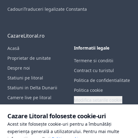
Cadouri
Traduceri legalizate Constanta
CazareLitoral.ro
Informatii legale
Acasă
Proprietar de unitate
Termene si conditii
Despre noi
Contract cu turistul
Statiuni pe litoral
Politica de confidentialitate
Statiuni in Delta Dunarii
Politica cookie
Camere live pe litoral
Modifica setarile cookie
Contact
Documente utile
Cazare Litoral foloseste cookie-uri
Acest site folosește cookie-uri pentru a îmbunătăți
Certificat inregistrare
experiența generală a utilizatorului. Pentru mai multe
Polita de asigurare