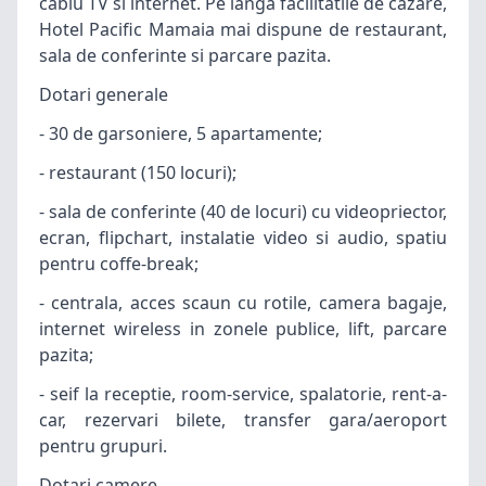
cablu TV si internet. Pe langa facilitatile de
cazare
,
Hotel Pacific
Mamaia
mai dispune de restaurant,
sala de conferinte si parcare pazita.
Dotari generale
- 30 de garsoniere, 5 apartamente;
- restaurant (150 locuri);
- sala de conferinte (40 de locuri) cu videopriector,
ecran, flipchart, instalatie video si audio, spatiu
pentru coffe-break;
- centrala, acces scaun cu rotile, camera bagaje,
internet wireless in zonele publice, lift, parcare
pazita;
- seif la receptie, room-service, spalatorie, rent-a-
car, rezervari bilete, transfer gara/aeroport
pentru grupuri.
Dotari camere