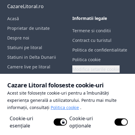
CazareLitoral.ro
Informatii legale
Acasă
Proprietar de unitate
Termene si conditii
Despre noi
Contract cu turistul
Statiuni pe litoral
Politica de confidentialitate
Statiuni in Delta Dunarii
Politica cookie
Camere live pe litoral
Modifica setarile cookie
Contact
Documente utile
Cazare Litoral foloseste cookie-uri
Acest site folosește cookie-uri pentru a îmbunătăți
Certificat inregistrare
experiența generală a utilizatorului. Pentru mai multe
Polita de asigurare
informații, consultați
Politica cookie
.
Licenta de turism
Cookie-uri
Cookie-uri
Brevet de turism
esențiale
opționale