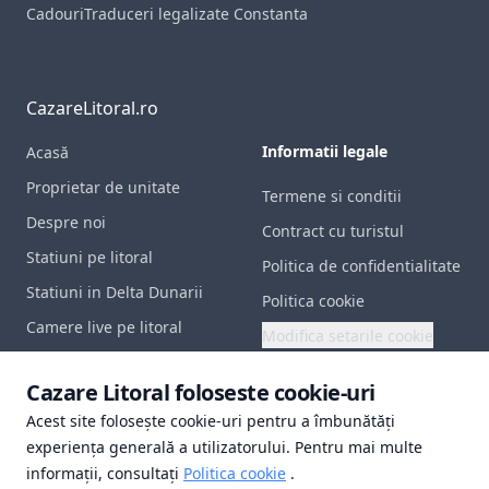
Cadouri
Traduceri legalizate Constanta
CazareLitoral.ro
Informatii legale
Acasă
Proprietar de unitate
Termene si conditii
Despre noi
Contract cu turistul
Statiuni pe litoral
Politica de confidentialitate
Statiuni in Delta Dunarii
Politica cookie
Camere live pe litoral
Modifica setarile cookie
Contact
Documente utile
Cazare Litoral foloseste cookie-uri
Acest site folosește cookie-uri pentru a îmbunătăți
Certificat inregistrare
experiența generală a utilizatorului. Pentru mai multe
Polita de asigurare
informații, consultați
Politica cookie
.