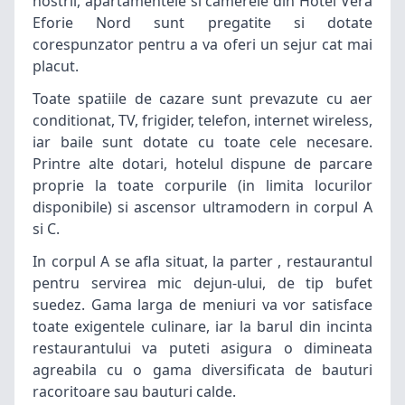
nostrii, apartamentele si camerele din Hotel Vera
Eforie Nord sunt pregatite si dotate
corespunzator pentru a va oferi un sejur cat mai
placut.
Toate spatiile de
cazare
sunt prevazute cu aer
conditionat, TV, frigider, telefon, internet wireless,
iar baile sunt dotate cu toate cele necesare.
Printre alte dotari, hotelul dispune de parcare
proprie la toate corpurile (in limita locurilor
disponibile) si ascensor ultramodern in corpul A
si C.
In corpul A se afla situat, la parter , restaurantul
pentru servirea mic dejun-ului, de tip bufet
suedez. Gama larga de meniuri va vor satisface
toate exigentele culinare, iar la barul din incinta
restaurantului va puteti asigura o dimineata
agreabila cu o gama diversificata de bauturi
racoritoare sau bauturi calde.