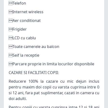
Telefon
Internet wireless
Aer conditionat
Frigider
LCD cu cablu
Toate camerele au balcon
Seif la receptie
Parcare proprie in limita locurilor disponibile
CAZARE
SI FACILITATI COPII:
Reducere 100% la
cazare
cu mic dejun inclus
pentru maxim doi copii cu varsta cuprinsa intre 0
si 12 ani, fara pat suplimentar, cazati in camera cu
doi adulti.
Pentru copiii cu varsta cuprinsa intre 12 si 18 ani