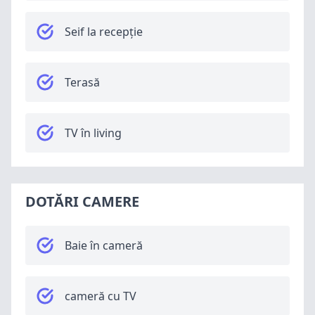
Seif la recepție
Terasă
TV în living
DOTĂRI CAMERE
Baie în cameră
cameră cu TV