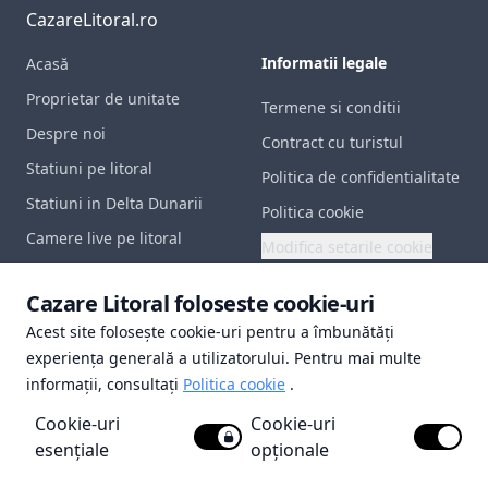
CazareLitoral.ro
Informatii legale
Acasă
Proprietar de unitate
Termene si conditii
Despre noi
Contract cu turistul
Statiuni pe litoral
Politica de confidentialitate
Statiuni in Delta Dunarii
Politica cookie
Camere live pe litoral
Modifica setarile cookie
Contact
Documente utile
Cazare Litoral foloseste cookie-uri
Acest site folosește cookie-uri pentru a îmbunătăți
Certificat inregistrare
experiența generală a utilizatorului. Pentru mai multe
Polita de asigurare
informații, consultați
Politica cookie
.
Licenta de turism
Cookie-uri
Cookie-uri
Brevet de turism
esențiale
opționale