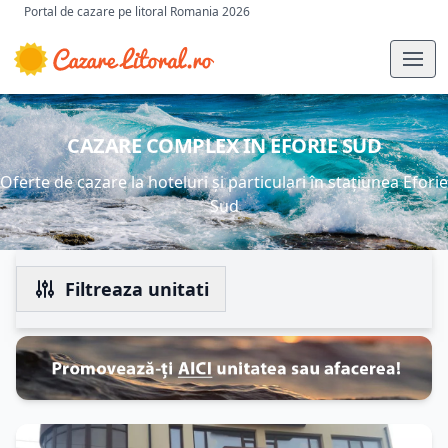
Portal de cazare pe litoral Romania 2026
CAZARE COMPLEX IN EFORIE SUD
Oferte de cazare la hoteluri și particulari în stațiunea Eforie
Sud
Filtreaza unitati