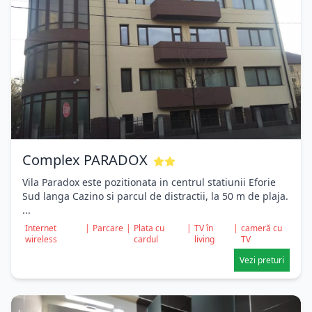
Complex PARADOX
Vila Paradox este pozitionata in centrul statiunii Eforie
Sud langa Cazino si parcul de distractii, la 50 m de plaja.
...
Internet
|
Parcare
|
Plata cu
|
TV în
|
cameră cu
wireless
cardul
living
TV
Vezi preturi