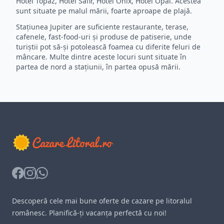
Hotel Topaz, Hotel Safir, Hotel Onix, Hotel Opal. Acestea
sunt situate pe malul mării, foarte aproape de plajă.
Stațiunea Jupiter are suficiente restaurante, terase,
cafenele, fast-food-uri și produse de patiserie, unde
turiștii pot să-și potolească foamea cu diferite feluri de
mâncare. Multe dintre aceste locuri sunt situate în
partea de nord a stațiunii, în partea opusă mării.
Facebook
Instagram
Whatsapp
Descoperă cele mai bune oferte de cazare pe litoralul
românesc. Planifică-ți vacanța perfectă cu noi!