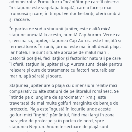
administrativ. Primul lucru încântător pe care îl observi
în stațiune este vegetația bogată, care o face și mai
frumoasă și care, în timpul verilor fierbinți, oferă umbră
și răcoare.
În partea de sud a stațiunii Jupiter, este o altă mică
stațiune anexată la acesta, numită Cap Aurora. Verde ca
și vecina sa, Jupiter, stațiunea Cap Aurora este liniștită și
fermecătoare. În zonă, țărmul este mai înalt decât plaja,
iar hotelurile sunt situate aproape de malul mării.
Datorită poziției, facilităților și factorilor naturali pe care
îi oferă, stațiunile Jupiter și Cp Aurora sunt ideale pentru
relaxare și cure de tratamente cu factori naturali: aer
marin, apă sărată și soare.
Stațiunea Jupiter are o plajă cu dimensiuni relativ mici
comparativ cu alte stațiuni de pe litoralul românesc. Se
întinde pe o lungime de aproximativ 1 km și este
traversată de mai multe golfuri mărginite de baraje de
protecție. Plaja este îngustă în locurile unde aceste
golfuri mici "înghit" pământul, fiind mai largi în zona
barajelor de protecție și în partea de nord, spre
stațiunea Neptun. Anumite sectoare de plajă sunt