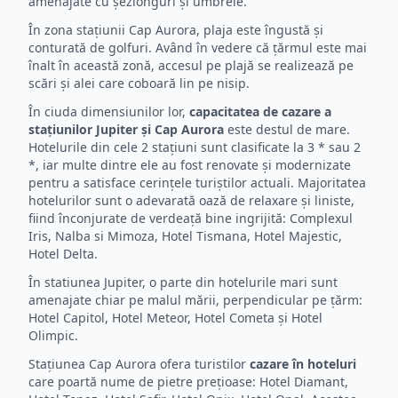
amenajate cu șezlonguri și umbrele.
În zona stațiunii Cap Aurora, plaja este îngustă și
conturată de golfuri. Având în vedere că țărmul este mai
înalt în această zonă, accesul pe plajă se realizează pe
scări și alei care coboară lin pe nisip.
În ciuda dimensiunilor lor,
capacitatea de cazare a
stațiunilor Jupiter și Cap Aurora
este destul de mare.
Hotelurile din cele 2 stațiuni sunt clasificate la 3 * sau 2
*, iar multe dintre ele au fost renovate și modernizate
pentru a satisface cerințele turiștilor actuali. Majoritatea
hotelurilor sunt o adevarată oază de relaxare și liniste,
fiind înconjurate de verdeață bine ingrijită: Complexul
Iris, Nalba si Mimoza, Hotel Tismana, Hotel Majestic,
Hotel Delta.
În statiunea Jupiter, o parte din hotelurile mari sunt
amenajate chiar pe malul mării, perpendicular pe țărm:
Hotel Capitol, Hotel Meteor, Hotel Cometa și Hotel
Olimpic.
Stațiunea Cap Aurora ofera turistilor
cazare în hoteluri
care poartă nume de pietre prețioase: Hotel Diamant,