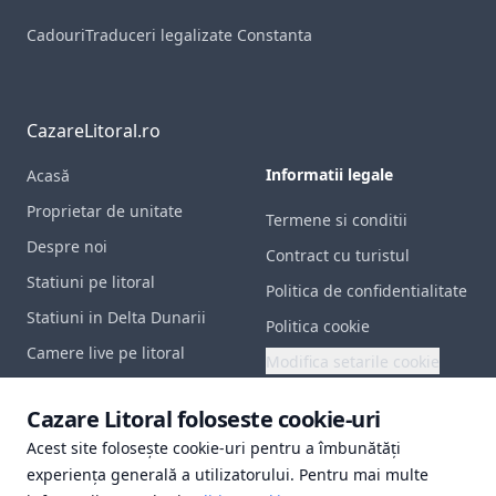
Cadouri
Traduceri legalizate Constanta
CazareLitoral.ro
Informatii legale
Acasă
Proprietar de unitate
Termene si conditii
Despre noi
Contract cu turistul
Statiuni pe litoral
Politica de confidentialitate
Statiuni in Delta Dunarii
Politica cookie
Camere live pe litoral
Modifica setarile cookie
Contact
Documente utile
Cazare Litoral foloseste cookie-uri
Acest site folosește cookie-uri pentru a îmbunătăți
Certificat inregistrare
experiența generală a utilizatorului. Pentru mai multe
Polita de asigurare