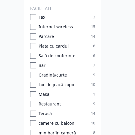
FACILITATI
Fax
3
Internet wireless
15
Parcare
14
Plata cu cardul
6
Sală de conferințe
6
Bar
7
Gradină/curte
9
Loc de joacă copii
10
Masaj
1
Restaurant
9
Terasă
14
camere cu balcon
10
minibar în cameră
8