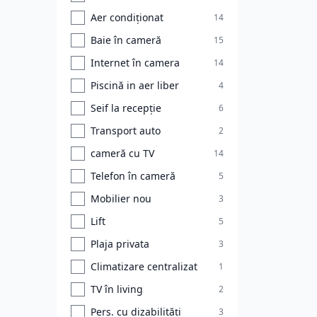
Aer condiționat
14
Baie în cameră
15
Internet în camera
14
Piscină in aer liber
4
Seif la recepție
6
Transport auto
2
cameră cu TV
14
Telefon în cameră
5
Mobilier nou
3
Lift
5
Plaja privata
3
Climatizare centralizat
1
TV în living
2
Pers. cu dizabilități
3