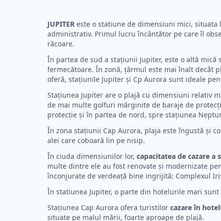
JUPITER
este o statiune de dimensiuni mici, situata
administrativ. Primul lucru încântător pe care îl obse
răcoare.
În partea de sud a stațiunii Jupiter, este o altă mică
fermecătoare. În zonă, țărmul este mai înalt decât plaj
oferă, stațiunile Jupiter și Cp Aurora sunt ideale pen
Stațiunea Jupiter are o plajă cu dimensiuni relativ m
de mai multe golfuri mărginite de baraje de protecție
protecție și în partea de nord, spre stațiunea Nept
În zona stațiunii Cap Aurora, plaja este îngustă și c
alei care coboară lin pe nisip.
În ciuda dimensiunilor lor,
capacitatea de cazare a s
multe dintre ele au fost renovate și modernizate pentr
înconjurate de verdeață bine ingrijită: Complexul Iri
În statiunea Jupiter, o parte din hotelurile mari su
Stațiunea Cap Aurora ofera turistilor
cazare în hotel
situate pe malul mării, foarte aproape de plajă.