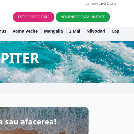
camere Live Litoral
EȘTI PROPRIETAR ?
ADMINISTREAZA UNITATE
nus
Vama Veche
Mangalia
2 Mai
Năvodari
Cap
PITER
r