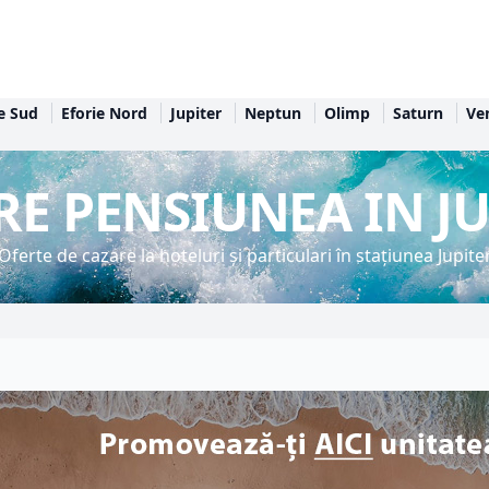
e Sud
Eforie Nord
Jupiter
Neptun
Olimp
Saturn
Ve
RE PENSIUNEA IN JU
Oferte de cazare la hoteluri și particulari în stațiunea Jupite