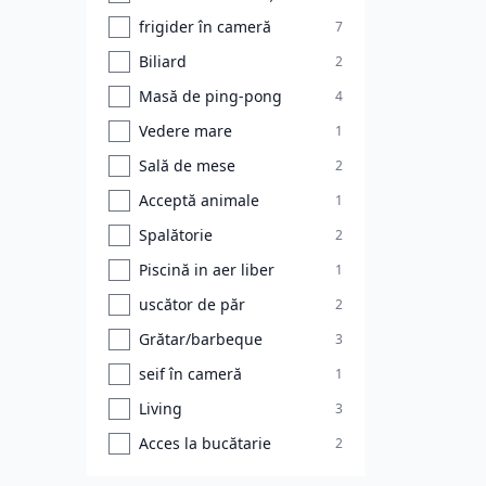
frigider în cameră
7
Biliard
2
Masă de ping-pong
4
Vedere mare
1
Sală de mese
2
Acceptă animale
1
Spalătorie
2
Piscină in aer liber
1
uscător de păr
2
Grătar/barbeque
3
seif în cameră
1
Living
3
Acces la bucătarie
2