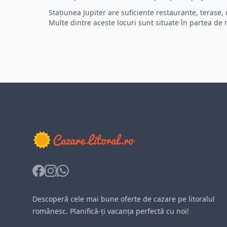
Stațiunea Jupiter are suficiente restaurante, terase, 
Multe dintre aceste locuri sunt situate în partea de 
Facebook
Instagram
Whatsapp
Descoperă cele mai bune oferte de cazare pe litoralul
românesc. Planifică-ți vacanța perfectă cu noi!