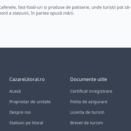
cafenele, fast-food-uri și produse de patiserie, unde turiștii pot s
nord a stațiunii, în partea opusă mării.
CazareLitoral.ro
Documente utile
Acasă
Certificat inregistrare
Proprietar de unitate
Polita de asigurare
Despre noi
Licenta de turism
Statiuni pe litoral
Brevet de turism