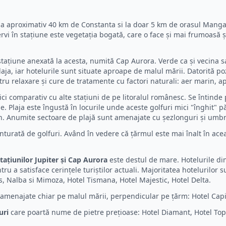
 la aproximativ 40 km de Constanta si la doar 5 km de orasul Mangal
rvi în stațiune este vegetația bogată, care o face și mai frumoasă și
 stațiune anexată la acesta, numită Cap Aurora. Verde ca și vecina sa,
a, iar hotelurile sunt situate aproape de malul mării. Datorită poziție
tru relaxare și cure de tratamente cu factori naturali: aer marin, ap
ici comparativ cu alte stațiuni de pe litoralul românesc. Se întind
. Plaja este îngustă în locurile unde aceste golfuri mici "înghit" p
un. Anumite sectoare de plajă sunt amenajate cu șezlonguri și umbr
onturată de golfuri. Având în vedere că țărmul este mai înalt în acea
tațiunilor Jupiter și Cap Aurora
este destul de mare. Hotelurile din c
u a satisface cerințele turiștilor actuali. Majoritatea hotelurilor su
s, Nalba si Mimoza, Hotel Tismana, Hotel Majestic, Hotel Delta.
nt amenajate chiar pe malul mării, perpendicular pe țărm: Hotel Capi
uri
care poartă nume de pietre prețioase: Hotel Diamant, Hotel Topaz