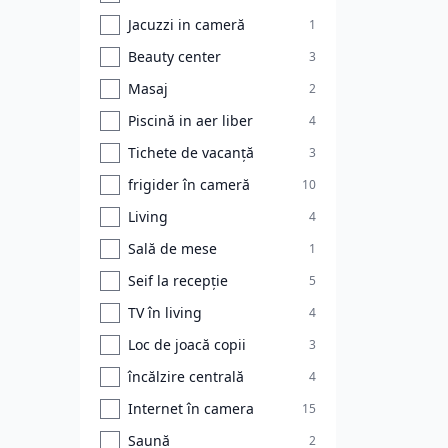
Jacuzzi in cameră
1
Beauty center
3
Masaj
2
Piscină in aer liber
4
Tichete de vacanță
3
frigider în cameră
10
Living
4
Sală de mese
1
Seif la recepție
5
TV în living
4
Loc de joacă copii
3
încălzire centrală
4
Internet în camera
15
Saună
2