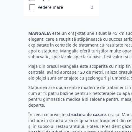
Vedere mare
2
MANGALIA
este un oraș-stațiune situat la 45 km su
elegant, care a reușit să stăpânească cu succes atr
exploatate în centrele de tratament cu rezultate rec
apoi o stațiune, Mangalia oferă turiștilor multe opor
subacvatic, spectacole spectaculoase, festivaluri și 
Plaja din orașul Mangalia este acoperită cu nisip fin 
centrală, având aproape 120 de metri. Faleza orașul
ale plajei sunt amenajate cu șezlonguri și umbrele. 
Stațiunea are două centre moderne de tratament in in
cum ar fi: patru bazine pentru kinetoterapie cu apă 
pentru gimnastică medicală și saloane pentru masaj, 
departe.
În ceea ce privește
structura de cazare
, orașul Mang
include în structura sa originală un fragment din cet
și în subsolul restaurantului. Hotelul President gă