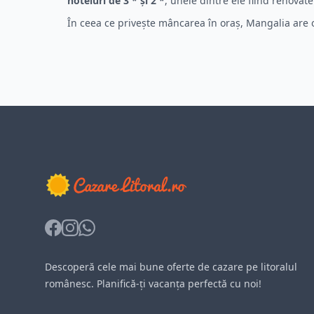
hoteluri de 3 * și 2 *
, unele dintre ele fiind renovate 
În ceea ce privește mâncarea în oraș, Mangalia are o o
Facebook
Instagram
Whatsapp
Descoperă cele mai bune oferte de cazare pe litoralul
românesc. Planifică-ți vacanța perfectă cu noi!