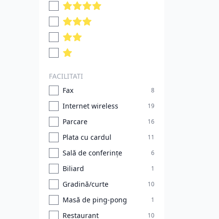
FACILITATI
Fax
8
Internet wireless
19
Parcare
16
Plata cu cardul
11
Sală de conferințe
6
Biliard
1
Gradină/curte
10
Masă de ping-pong
1
Restaurant
10