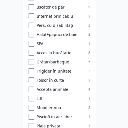
uscător de păr
9
Internet prin cablu
2
Pers. cu dizabilități
3
Halat+papuci de baie
3
SPA
1
Acces la bucătarie
8
Grătar/barbeque
5
Frigider în unitate
3
Foișor în curte
2
Acceptă animale
4
Lift
1
Mobilier nou
2
Piscină in aer liber
1
Plaja privata
1