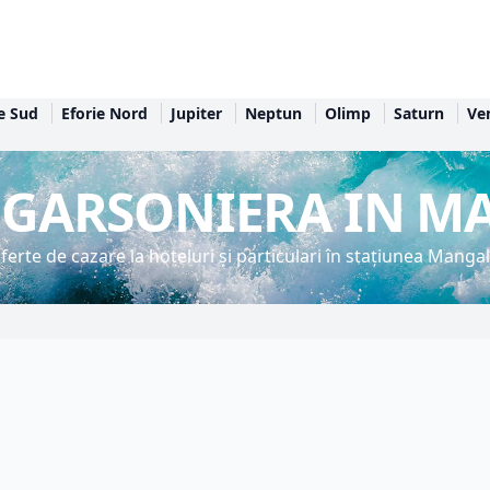
e Sud
Eforie Nord
Jupiter
Neptun
Olimp
Saturn
Ve
 GARSONIERA IN M
ferte de cazare la hoteluri și particulari în stațiunea Mangal