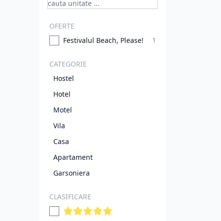
OFERTE
Festivalul Beach, Please!
1
CATEGORIE
Hostel
Hotel
Motel
Vila
Casa
Apartament
Garsoniera
CLASIFICARE