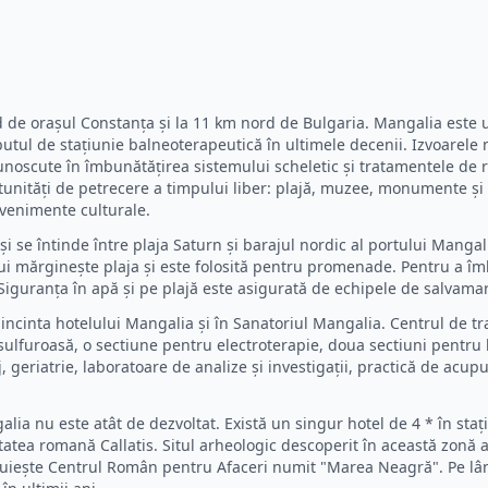
d de orașul Constanța și la 11 km nord de Bulgaria. Mangalia este u
ibutul de stațiunie balneoterapeutică în ultimele decenii. Izvoarel
unoscute în îmbunătățirea sistemului scheletic și tratamentele de 
tunități de petrecere a timpului liber: plajă, muzee, monumente și f
evenimente culturale.
și se întinde între plaja Saturn și barajul nordic al portului Mangal
ui mărginește plaja și este folosită pentru promenade. Pentru a îm
Siguranța în apă și pe plajă este asigurată de echipele de salvamar
cinta hotelului Mangalia și în Sanatoriul Mangalia. Centrul de tra
sulfuroasă, o sectiune pentru electroterapie, doua sectiuni pentru
geriatrie, laboratoare de analize și investigații, practică de acu
alia nu este atât de dezvoltat. Există un singur hotel de 4 * în sta
atea romană Callatis. Situl arheologic descoperit în această zonă a
zduiește Centrul Român pentru Afaceri numit "Marea Neagră". Pe lâng