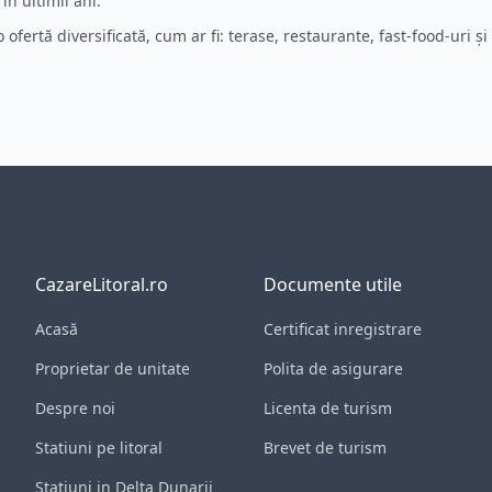
în ultimii ani.
fertă diversificată, cum ar fi: terase, restaurante, fast-food-uri și 
CazareLitoral.ro
Documente utile
Acasă
Certificat inregistrare
Proprietar de unitate
Polita de asigurare
Despre noi
Licenta de turism
Statiuni pe litoral
Brevet de turism
Statiuni in Delta Dunarii