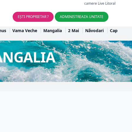
camere Live Litoral
EȘTI PROPRIETAR ?
ADMINISTREAZA UNITATE
nus
Vama Veche
Mangalia
2 Mai
Năvodari
Cap
ANGALIA
ia