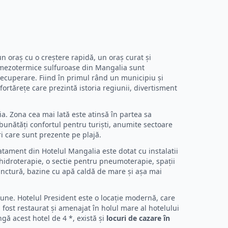
n oraș cu o creștere rapidă, un oraș curat și
e mezotermice sulfuroase din Mangalia sunt
recuperare. Fiind în primul rând un municipiu și
ortărețe care prezintă istoria regiunii, divertisment
ia. Zona cea mai lată este atinsă în partea sa
bunătăți confortul pentru turiști, anumite sectoare
i care sunt prezente pe plajă.
tament din Hotelul Mangalia este dotat cu instalatii
 hidroterapie, o sectie pentru pneumoterapie, spații
punctură, bazine cu apă caldă de mare și așa mai
țiune. Hotelul President este o locație modernă, care
 fost restaurat și amenajat în holul mare al hotelului
ă acest hotel de 4 *, există și
locuri de cazare în