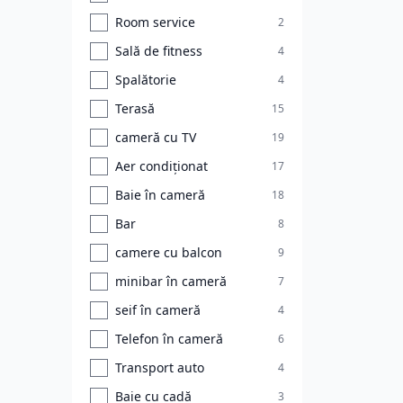
Room service
2
Sală de fitness
4
Spalătorie
4
Terasă
15
cameră cu TV
19
Aer condiționat
17
Baie în cameră
18
Bar
8
camere cu balcon
9
minibar în cameră
7
seif în cameră
4
Telefon în cameră
6
Transport auto
4
Baie cu cadă
3