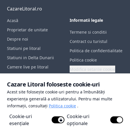
CazareLitoral.ro
Informatii legale
Acasă
Proprietar de unitate
Termene si conditii
Despre noi
Contract cu turistul
Statiuni pe litoral
Politica de confidentialitate
Statiuni in Delta Dunarii
Politica cookie
Camere live pe litoral
Modifica setarile cookie
Contact
Documente utile
Cazare Litoral foloseste cookie-uri
Acest site folosește cookie-uri pentru a îmbunătăți
Certificat inregistrare
experiența generală a utilizatorului. Pentru mai multe
Polita de asigurare
informații, consultați
Politica cookie
.
Licenta de turism
Cookie-uri
Cookie-uri
Brevet de turism
esențiale
opționale